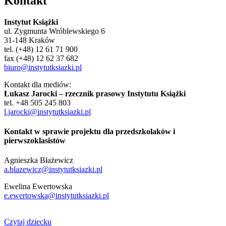
Kontakt
Instytut Książki
ul. Zygmunta Wróblewskiego 6
31-148 Kraków
tel. (+48) 12 61 71 900
fax (+48) 12 62 37 682
biuro@instytutksiazki.pl
Kontakt dla mediów:
Łukasz Jarocki – rzecznik prasowy Instytutu Książki
tel. +48 505 245 803
l.jarocki@instytutksiazki.pl
Kontakt w sprawie projektu dla przedszkolaków i
pierwszoklasistów
Agnieszka Błażewicz
a.blazewicz@instytutksiazki.pl
Ewelina Ewertowska
e.ewertowska@instytutksiazki.pl
Czytaj dziecku